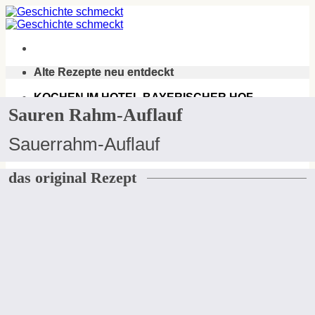
Zum
Inhalt
springen
Alte Rezepte neu entdeckt
Alte Rezepte neu entdeckt
KOCHEN IM HOTEL BAYERISCHER HOF.
Sauren Rahm-Auflauf
DAS FREISINGER KOCHBUCH VON 1867.
Sauerrahm-Auflauf
das original Rezept