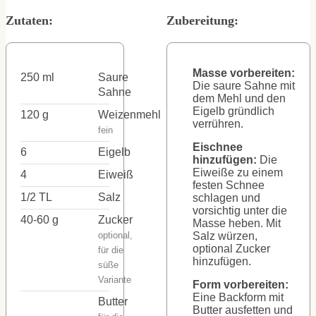
Zutaten:
Zubereitung:
Masse vorbereiten:
250
ml
Saure
Die saure Sahne mit
Sahne
dem Mehl und den
Eigelb gründlich
120
g
Weizenmehl
verrühren.
fein
Eischnee
6
Eigelb
hinzufügen:
Die
Eiweiße zu einem
4
Eiweiß
festen Schnee
1/2
TL
Salz
schlagen und
vorsichtig unter die
40-60
g
Zucker
Masse heben. Mit
optional,
Salz würzen,
optional Zucker
für die
hinzufügen.
süße
Variante
Form vorbereiten:
Eine Backform mit
Butter
Butter ausfetten und