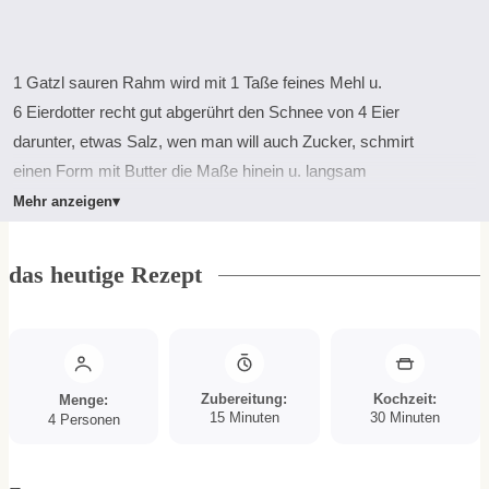
1 Gatzl sauren Rahm wird mit 1 Taße feines Mehl u.
6 Eierdotter recht gut abgerührt den Schnee von 4 Eier
darunter, etwas Salz, wen man will auch Zucker, schmirt
einen Form mit Butter die Maße hinein u. langsam
im Rohr ausziehen laßen.
Mehr anzeigen
▾
das heutige Rezept
Menge:
Zubereitung:
Kochzeit:
Minuten
Minuten
15
Minuten
30
Minuten
4
Personen