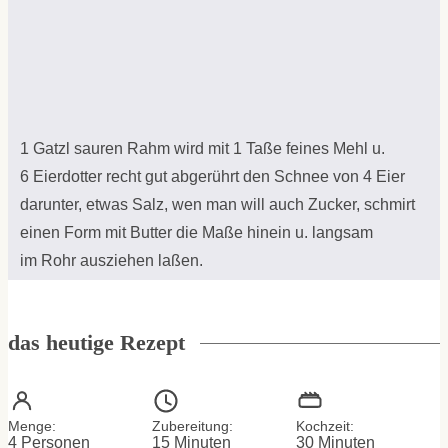
1 Gatzl sauren Rahm wird mit 1 Taße feines Mehl u.
6 Eierdotter recht gut abgerührt den Schnee von 4 Eier
darunter, etwas Salz, wen man will auch Zucker, schmirt
einen Form mit Butter die Maße hinein u. langsam
im Rohr ausziehen laßen.
das heutige Rezept
Menge:
Zubereitung:
Kochzeit:
Minuten
Minuten
4
Personen
15
Minuten
30
Minuten