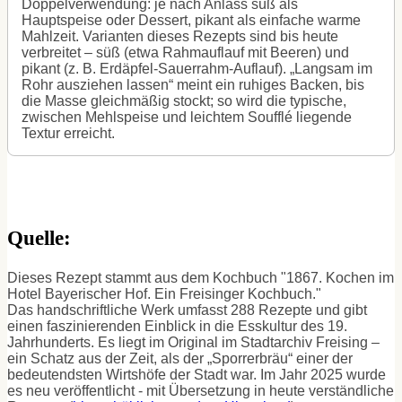
Doppelverwendung: je nach Anlass süß als
Hauptspeise oder Dessert, pikant als einfache warme
Mahlzeit. Varianten dieses Rezepts sind bis heute
verbreitet – süß (etwa Rahmauflauf mit Beeren) und
pikant (z. B. Erdäpfel-Sauerrahm-Auflauf). „Langsam im
Rohr ausziehen lassen“ meint ein ruhiges Backen, bis
die Masse gleichmäßig stockt; so wird die typische,
zwischen Mehlspeise und leichtem Soufflé liegende
Textur erreicht.
Quelle:
Dieses Rezept stammt aus dem Kochbuch "1867. Kochen im
Hotel Bayerischer Hof. Ein Freisinger Kochbuch."
Das handschriftliche Werk umfasst 288 Rezepte und gibt
einen faszinierenden Einblick in die Esskultur des 19.
Jahrhunderts. Es liegt im Original im Stadtarchiv Freising –
ein Schatz aus der Zeit, als der „Sporrerbräu“ einer der
bedeutendsten Wirtshöfe der Stadt war. Im Jahr 2025 wurde
es neu veröffentlicht - mit Übersetzung in heute verständliche