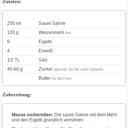
Zutaten:
250
ml
Saure Sahne
120
g
Weizenmehl
fein
6
Eigelb
4
Eiweiß
1/2
TL
Salz
40-60
g
Zucker
optional, für die süße Variante
Butter
für die Form
Zubereitung:
Masse vorbereiten:
Die saure Sahne mit dem Mehl
und den Eigelb gründlich verrühren.