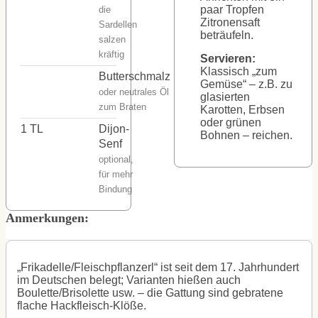
paar Tropfen
die
Zitronensaft
Sardellen
beträufeln.
salzen
kräftig
Servieren:
Klassisch „zum
Butterschmalz
Gemüse“ – z.B. zu
oder neutrales Öl
glasierten
zum Braten
Karotten, Erbsen
oder grünen
1
TL
Dijon-
Bohnen – reichen.
Senf
optional,
für mehr
Bindung
Anmerkungen:
„Frikadelle/Fleischpflanzerl“ ist seit dem 17. Jahrhundert
im Deutschen belegt; Varianten hießen auch
Boulette/Brisolette usw. – die Gattung sind gebratene
flache Hackfleisch-Klöße.