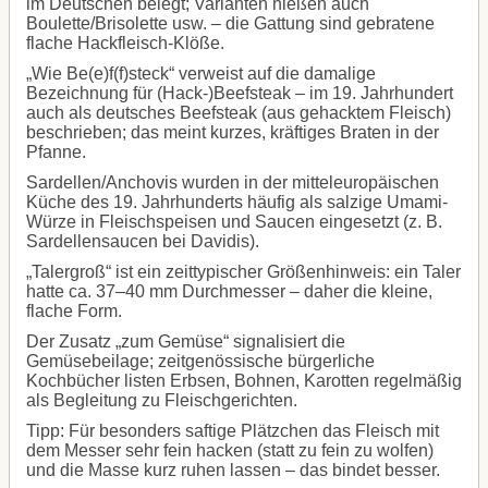
im Deutschen belegt; Varianten hießen auch
Boulette/Brisolette usw. – die Gattung sind gebratene
flache Hackfleisch-Klöße.
„Wie Be(e)f(f)steck“ verweist auf die damalige
Bezeichnung für (Hack-)Beefsteak – im 19. Jahrhundert
auch als deutsches Beefsteak (aus gehacktem Fleisch)
beschrieben; das meint kurzes, kräftiges Braten in der
Pfanne.
Sardellen/Anchovis wurden in der mitteleuropäischen
Küche des 19. Jahrhunderts häufig als salzige Umami-
Würze in Fleischspeisen und Saucen eingesetzt (z. B.
Sardellensaucen bei Davidis).
„Talergroß“ ist ein zeittypischer Größenhinweis: ein Taler
hatte ca. 37–40 mm Durchmesser – daher die kleine,
flache Form.
Der Zusatz „zum Gemüse“ signalisiert die
Gemüsebeilage; zeitgenössische bürgerliche
Kochbücher listen Erbsen, Bohnen, Karotten regelmäßig
als Begleitung zu Fleischgerichten.
Tipp: Für besonders saftige Plätzchen das Fleisch mit
dem Messer sehr fein hacken (statt zu fein zu wolfen)
und die Masse kurz ruhen lassen – das bindet besser.