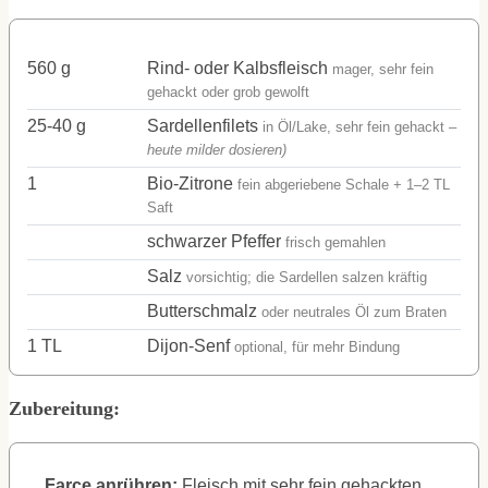
560
g
Rind- oder Kalbsfleisch
mager, sehr fein
gehackt oder grob gewolft
25-40
g
Sardellenfilets
in Öl/Lake, sehr fein gehackt
–
heute milder dosieren)
1
Bio-Zitrone
fein abgeriebene Schale + 1–2 TL
Saft
schwarzer Pfeffer
frisch gemahlen
Salz
vorsichtig; die Sardellen salzen kräftig
Butterschmalz
oder neutrales Öl zum Braten
1
TL
Dijon-Senf
optional, für mehr Bindung
Zubereitung:
Farce anrühren:
Fleisch mit sehr fein gehackten