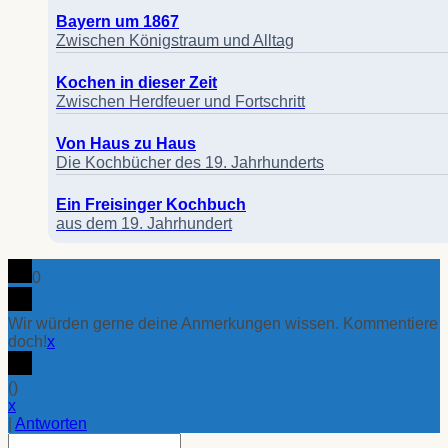
Bayern um 1867
Zwischen Königstraum und Alltag
Kochen in dieser Zeit
Zwischen Herdfeuer und Fortschritt
Von Haus zu Haus
Die Kochbücher des 19. Jahrhunderts
Ein Freisinger Kochbuch
aus dem 19. Jahrhundert
0
Wir würden gerne deine Anmerkungen wissen. Kommentiere
doch!
x
(
)
x
|
Antworten