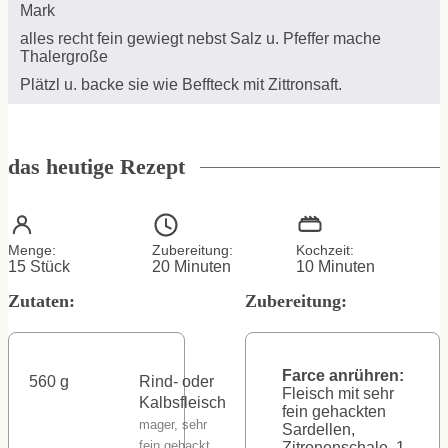
Mark
alles recht fein gewiegt nebst Salz u. Pfeffer mache
Thalergroße
Plätzl u. backe sie wie Beffteck mit Zittronsaft.
das heutige Rezept
Menge:
Zubereitung:
Kochzeit:
Minuten
Minuten
15
Stück
20
Minuten
10
Minuten
Zutaten:
Zubereitung:
Farce anrühren:
560
g
Rind- oder
Fleisch mit sehr
Kalbsfleisch
fein gehackten
mager, sehr
Sardellen,
fein gehackt
Zitronenschale, 1