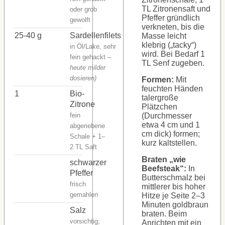
TL Zitronensaft und
oder grob
Pfeffer gründlich
gewolft
verkneten, bis die
25-40
g
Sardellenfilets
Masse leicht
klebrig („tacky“)
in Öl/Lake, sehr
wird. Bei Bedarf 1
fein gehackt
–
TL Senf zugeben.
heute milder
dosieren)
Formen:
Mit
feuchten Händen
1
Bio-
talergroße
Zitrone
Plätzchen
fein
(Durchmesser
etwa 4 cm und 1
abgeriebene
cm dick) formen;
Schale + 1–
kurz kaltstellen.
2 TL Saft
Braten „wie
schwarzer
Beefsteak“:
In
Pfeffer
Butterschmalz bei
frisch
mittlerer bis hoher
gemahlen
Hitze je Seite 2–3
Minuten goldbraun
Salz
braten. Beim
vorsichtig;
Anrichten mit ein