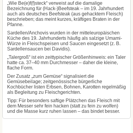
„Wie Be(e)f(f)steck“ verweist auf die damalige
Bezeichnung für (Hack-)Beefsteak – im 19. Jahrhundert
auch als deutsches Beefsteak (aus gehacktem Fleisch)
beschrieben; das meint kurzes, kräftiges Braten in der
Pfanne.
Sardellen/Anchovis wurden in der mitteleuropäischen
Küche des 19. Jahrhunderts häufig als salzige Umami-
Würze in Fleischspeisen und Saucen eingesetzt (z. B.
Sardellensaucen bei Davidis).
„Talergroß“ ist ein zeittypischer Größenhinweis: ein Taler
hatte ca. 37–40 mm Durchmesser – daher die kleine,
flache Form.
Der Zusatz „zum Gemüse“ signalisiert die
Gemüsebeilage; zeitgenössische bürgerliche
Kochbücher listen Erbsen, Bohnen, Karotten regelmäßig
als Begleitung zu Fleischgerichten.
Tipp: Für besonders saftige Plätzchen das Fleisch mit
dem Messer sehr fein hacken (statt zu fein zu wolfen)
und die Masse kurz ruhen lassen – das bindet besser.