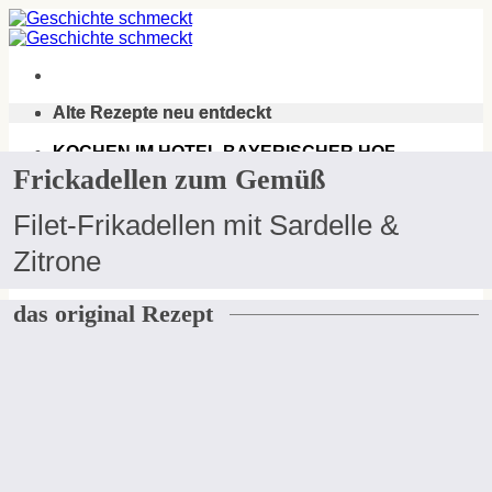
Zum
Inhalt
springen
Alte Rezepte neu entdeckt
Alte Rezepte neu entdeckt
KOCHEN IM HOTEL BAYERISCHER HOF.
Frickadellen zum Gemüß
DAS FREISINGER KOCHBUCH VON 1867.
Filet-Frikadellen mit Sardelle &
Zitrone
das original Rezept