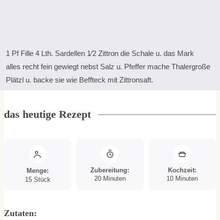
1 Pf Fille 4 Lth. Sardellen 1⁄2 Zittron die Schale u. das Mark
alles recht fein gewiegt nebst Salz u. Pfeffer mache Thalergroße
Plätzl u. backe sie wie Beffteck mit Zittronsaft.
das heutige Rezept
Menge:
Zubereitung:
Kochzeit:
Minuten
Minuten
20
Minuten
10
Minuten
15
Stück
Zutaten: